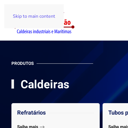
Skip to main content
PRODUTOS
Caldeiras
Refratários
Tubos p
Saiba mais
Saiba mai