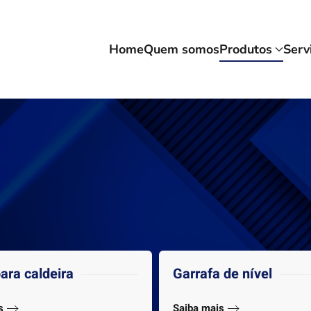
Home
Quem somos
Produtos
Serv
ara caldeira
Garrafa de nível
s
Saiba mais